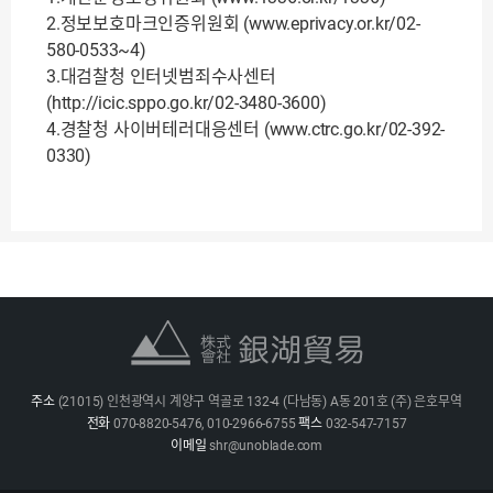
2.정보보호마크인증위원회 (www.eprivacy.or.kr/02-
580-0533~4)
3.대검찰청 인터넷범죄수사센터
(http://icic.sppo.go.kr/02-3480-3600)
4.경찰청 사이버테러대응센터 (www.ctrc.go.kr/02-392-
0330)
주소
(21015) 인천광역시 계양구 역골로 132-4 (다남동) A동 201호 (주) 은호무역
전화
070-8820-5476
,
010-2966-6755
팩스
032-547-7157
이메일
shr@unoblade.com